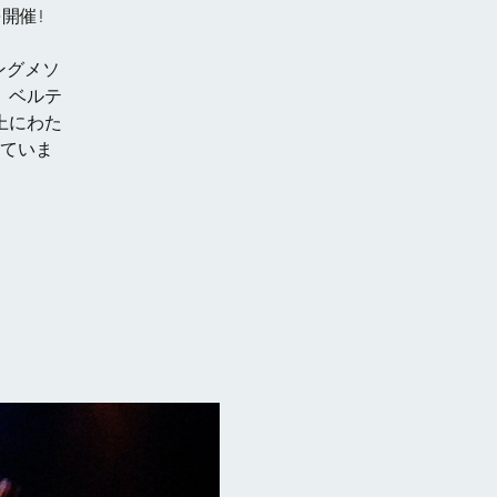
を開催!
ングメソ
、ベルテ
上にわた
ていま