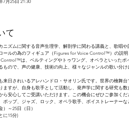
1年7月25日 21:30
いて
カニズムに関する音声生理学、解剖学に関わる講義と、歌唱や
の為のフィギュア（Figures for Voice Control™）
or Voice Control™は、ベルティングやトゥワング、オペラとい
るもので、声の健康、技術の向上、様々なジャンルの歌い分け
も来日されいるアレハンドロ・サオリン氏です。世界の檜舞台
りますが、自身も歌手として活動し、発声学に関する研究も数多
から安心してご受講いただけます。この機会にぜひご参加くだ
、ポップ、ジャズ、ロック、オペラ歌手、ボイストレーナーな
（金）～25日（日）
ごとに15分)