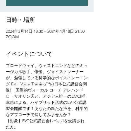
日時・場所
2024年3月14日 18:30 – 2024年4月18日 21:30
ZOOM
イベントについて
ブロードウェイ、ウェストエンドなどのミュ
ージカル歌手、俳優、ヴォイストレーナー
が、勉強している科学的なボイストレーニン
グ Estill Voice Training™の日本公式講習会開
催!　国際的ヴォーカル コーチ アレハンド
ロ・サオリン氏と、アジア人唯一のEMCI稲
幸恵による、ハイブリッド形式のEVT公式講
習会開催です！あなたの新たな声を、科学的
なアプローチで探してみませんか？
【対象】EVT公式講習会レベル1を受講され
た方。