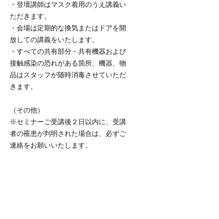
・登壇講師はマスク着用のうえ講義い
ただきます。
・会場は定期的な換気またはドアを開
放しての講義をいたします。
・すべての共有部分・共有機器および
接触感染の恐れがある箇所、機器、物
品はスタッフが随時消毒させていただ
きます。
（その他）
※セミナーご受講後２日以内に、受講
者の罹患が判明された場合は、必ずご
連絡をお願いいたします。
何卒、ご理解とご協力を賜りますよう
お願い申し上げます。
INA VOICE STUDIO